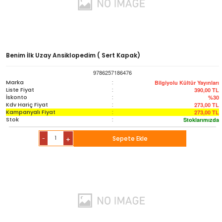
Benim İlk Uzay Ansiklopedim ( Sert Kapak)
9786257186476
Marka
:
Bilgiyolu Kültür Yayınları
Liste Fiyat
:
390,00
TL
İskonto
:
%30
Kdv Hariç Fiyat
:
273,00
TL
Kampanyalı Fiyat
:
273,00
TL
Stok
:
Stoklarımızda
-
Sepete Ekle
+