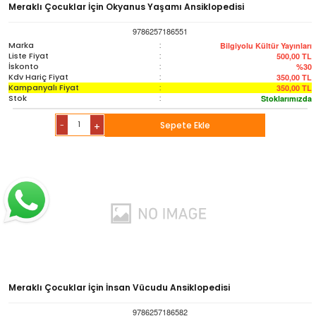
Meraklı Çocuklar İçin Okyanus Yaşamı Ansiklopedisi
9786257186551
Marka
:
Bilgiyolu Kültür Yayınları
Liste Fiyat
:
500,00
TL
İskonto
:
%30
Kdv Hariç Fiyat
:
350,00
TL
Kampanyalı Fiyat
:
350,00
TL
Stok
:
Stoklarımızda
-
Sepete Ekle
+
Meraklı Çocuklar İçin İnsan Vücudu Ansiklopedisi
9786257186582