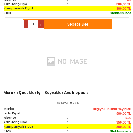
Kdv Hariç Fiyat
:
300,00
TL
Kampanyalı Fiyat
:
300,00
TL
Stok
:
Stoklarımızda
-
Sepete Ekle
+
Meraklı Çocuklar İçin Bayraklar Ansiklopedisi
9786257186636
Marka
:
Bilgiyolu Kültür Yayınları
Liste Fiyat
:
500,00
TL
İskonto
:
%30
Kdv Hariç Fiyat
:
350,00
TL
Kampanyalı Fiyat
:
350,00
TL
Stok
:
Stoklarımızda