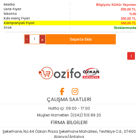
Marka
:
Bilgiyolu Kültür Yayınları
Liste Fiyat
:
500,00
TL
İskonto
:
%30
Kdv Hariç Fiyat
:
350,00
TL
Kampanyalı Fiyat
:
350,00
TL
Stok
:
Stoklarımızda
-
Sepete Ekle
+
1
ÇALIŞMA SAATLERİ
Hafta içi: 09:00 - 17:00
Müşteri Hizmetleri: (0242) 513 89 20
FİRMA BİLGİLERİ
Şekerhane, No:44 Özkan Plaza Şekerhane Mahallesi, Tevfikiye Cd., 07400
Alanya/Antalya