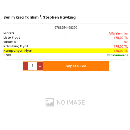
Benim Kısa Tarihim \ Stephen Hawking
9786254498350
Marka
:
Alfa Yayınları
Liste Fiyat
:
175,00
TL
İskonto
:
%0
Kdv Hariç Fiyat
:
175,00
TL
Kampanyalı Fiyat
:
175,00
TL
Stok
:
Stoklarımızda
-
Sepete Ekle
+