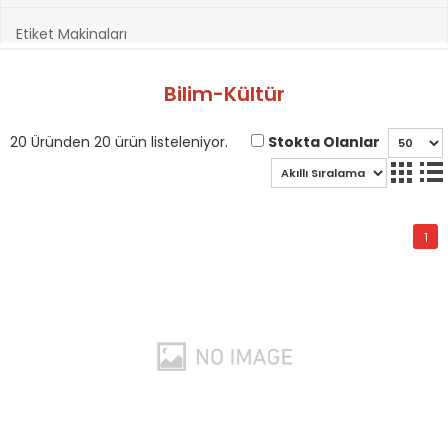
Etiket Makinaları
Hazırlık Kitapları
Bilim-Kültür
Hobi ve Sanatsal Malzemeler
Stokta Olanlar
20 Üründen 20 ürün listeleniyor.
Kağıt Ürünleri
1
Kırtasiye Ürünleri
Kültür Kitapları
Oyuncak & Spor Gereçleri
Oyunlar