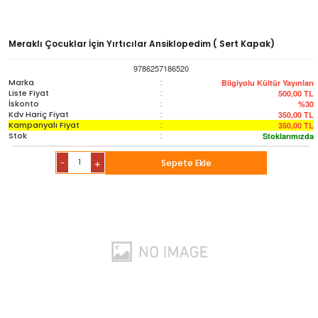
Meraklı Çocuklar İçin Yırtıcılar Ansiklopedim ( Sert Kapak)
9786257186520
Marka
:
Bilgiyolu Kültür Yayınları
Liste Fiyat
:
500,00
TL
İskonto
:
%30
Kdv Hariç Fiyat
:
350,00
TL
Kampanyalı Fiyat
:
350,00
TL
Stok
:
Stoklarımızda
-
Sepete Ekle
+