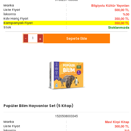
Marka
:
Bilgiyolu Kültür Yayınları
Liste Fiyat
:
500,00
TL
İskonto
:
%30
Kdv Hariç Fiyat
:
350,00
TL
Kampanyalı Fiyat
:
350,00
TL
Stok
:
Stoklarımızda
-
Sepete Ekle
+
Popüler Bilim Hayvanlar Set (5 Kitap)
1520508003345
Marka
:
Mavi Kirpi Kitap
Liste Fiyat
:
300,00
TL
İskonto
:
%0