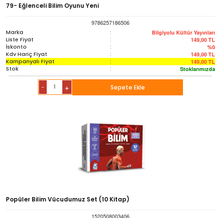
79- Eğlenceli Bilim Oyunu Yeni
9786257186506
Marka
:
Bilgiyolu Kültür Yayınları
Liste Fiyat
:
149,00
TL
İskonto
:
%0
Kdv Hariç Fiyat
:
149,00
TL
Kampanyalı Fiyat
:
149,00
TL
Stok
:
Stoklarımızda
-
Sepete Ekle
+
Popüler Bilim Vücudumuz Set (10 Kitap)
1520508003406