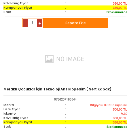
Kdv Hariç Fiyat
:
350,00
TL
Kampanyalı Fiyat
:
350,00
TL
Stok
:
Stoklarımızda
-
Sepete Ekle
+
Meraklı Çocuklar İçin Teknoloji Ansiklopedim ( Sert Kapak)
9786257186544
Marka
:
Bilgiyolu Kültür Yayınları
Liste Fiyat
:
500,00
TL
İskonto
:
%30
Kdv Hariç Fiyat
:
350,00
TL
Kampanyalı Fiyat
:
350,00
TL
Stok
:
Stoklarımızda