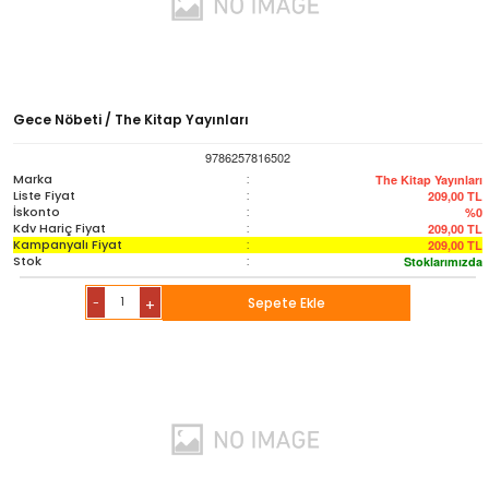
Gece Nöbeti / The Kitap Yayınları
9786257816502
Marka
:
The Kitap Yayınları
Liste Fiyat
:
209,00
TL
İskonto
:
%0
Kdv Hariç Fiyat
:
209,00
TL
Kampanyalı Fiyat
:
209,00
TL
Stok
:
Stoklarımızda
-
Sepete Ekle
+