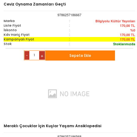
Sözlük-Atlas
Ceviz Oynama Zamanları Geçti
9786257186667
Yardımcı Kaynak Kitaplar
Marka
:
Bilgiyolu Kültür Yayınları
Liste Fiyat
:
170,00
TL
İskonto
:
%0
Kdv Hariç Fiyat
:
170,00
TL
Ambalaj Ürünleri
Kampanyalı Fiyat
:
170,00
TL
Stok
:
Stoklarımızda
-
Sepete Ekle
+
Meraklı Çocuklar İçin Kuşlar Yaşamı Ansiklopedisi
9786257186568