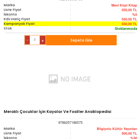
Marka
:
Mavi Kirpi Kitap
Liste Fiyat
:
550,00
TL
İskonto
:
%0
Kdv Hariç Fiyat
:
550,00
TL
Kampanyalı Fiyat
:
550,00
TL
Stok
:
Stoklarımızda
-
Sepete Ekle
+
Meraklı Çocuklar İçin Kayalar Ve Fosiller Ansiklopedisi
9786257186575
Marka
:
Bilgiyolu Kültür Yayınları
Liste Fiyat
:
500,00
TL
İskonto
:
%30