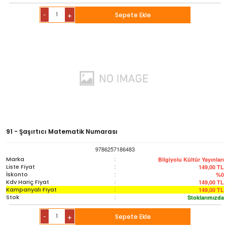
-
Sepete Ekle
+
91 - Şaşırtıcı Matematik Numarası
9786257186483
Marka
:
Bilgiyolu Kültür Yayınları
Liste Fiyat
:
149,00
TL
İskonto
:
%0
Kdv Hariç Fiyat
:
149,00
TL
Kampanyalı Fiyat
:
149,00
TL
Stok
:
Stoklarımızda
-
Sepete Ekle
+