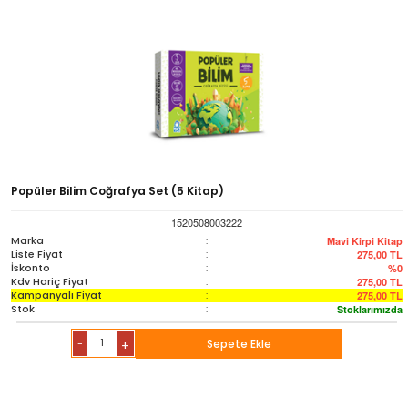
Popüler Bilim Coğrafya Set (5 Kitap)
1520508003222
Marka
:
Mavi Kirpi Kitap
Liste Fiyat
:
275,00
TL
İskonto
:
%0
Kdv Hariç Fiyat
:
275,00
TL
Kampanyalı Fiyat
:
275,00
TL
Stok
:
Stoklarımızda
-
Sepete Ekle
+