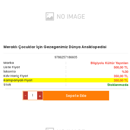
Meraklı Çocuklar İçin Gezegenimiz Dünya Ansiklopedisi
9786257186605
Marka
:
Bilgiyolu Kültür Yayınları
Liste Fiyat
:
500,00
TL
İskonto
:
%30
Kdv Hariç Fiyat
:
350,00
TL
Kampanyalı Fiyat
:
350,00
TL
Stok
:
Stoklarımızda
-
Sepete Ekle
+