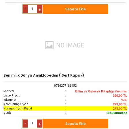
-
Sepete Ekle
+
Benim İlk Dünya Ansiklopedim ( Sert Kapak)
9786257186452
Marka
:
Bilim ve Gelecek Kitaplığı Yayınları
Liste Fiyat
:
390,00
TL
İskonto
:
%30
Kdv Hariç Fiyat
:
273,00
TL
Kampanyalı Fiyat
:
273,00
TL
Stok
:
Stoklarımızda
-
Sepete Ekle
+