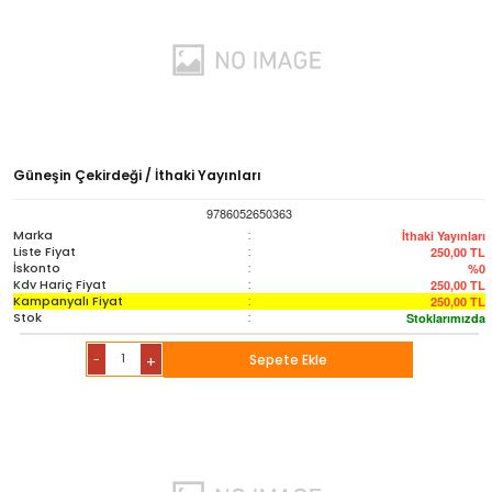
Güneşin Çekirdeği / İthaki Yayınları
9786052650363
Marka
:
İthaki Yayınları
Liste Fiyat
:
250,00
TL
İskonto
:
%0
Kdv Hariç Fiyat
:
250,00
TL
Kampanyalı Fiyat
:
250,00
TL
Stok
:
Stoklarımızda
-
Sepete Ekle
+