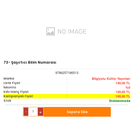
73- Şaşırtıcı Bilim Numarası
9786257186513
Marka
:
Bilgiyolu Kültür Yayınları
Liste Fiyat
:
149,00
TL
İskonto
:
%0
Kdv Hariç Fiyat
:
149,00
TL
Kampanyalı Fiyat
:
149,00
TL
Stok
:
Stoklarımızda
-
Sepete Ekle
+