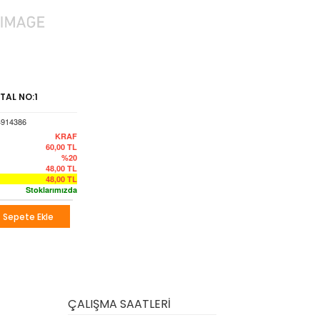
TAL NO:1
4914386
KRAF
60,00
TL
%20
48,00
TL
48,00
TL
Stoklarımızda
Sepete Ekle
ÇALIŞMA SAATLERİ