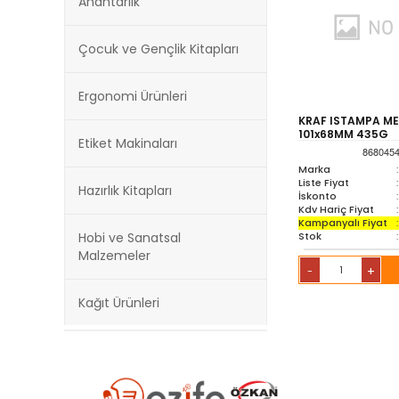
Anahtarlık
Çocuk ve Gençlik Kitapları
Ergonomi Ürünleri
KRAF ISTAMPA ME
101x68MM 435G
Etiket Makinaları
868045
Marka
:
Liste Fiyat
:
Hazırlık Kitapları
İskonto
:
Kdv Hariç Fiyat
:
Kampanyalı Fiyat
:
Stok
:
Hobi ve Sanatsal
Malzemeler
+
-
Kağıt Ürünleri
Kırtasiye Ürünleri
Kültür Kitapları