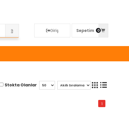
Giriş
Sepetim
0
i
Stokta Olanlar
1