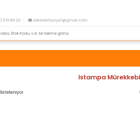
) 513 89 20
ozkankirtasiye7@gmail.com
Istampa Mürekkeb
listeleniyor.