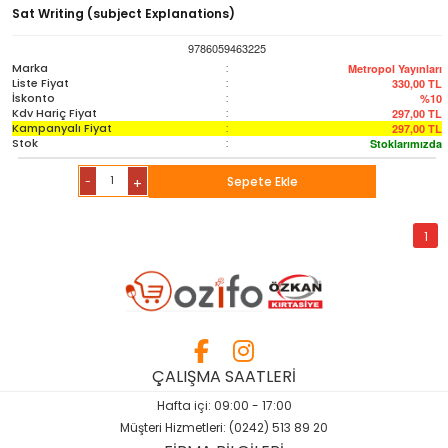
Sözlük-Atlas
Sat Writing (subject Explanations)
9786059463225
Yardımcı Kaynak Kitaplar
Marka
:
Metropol Yayınları
Liste Fiyat
:
330,00
TL
İskonto
:
%10
Kdv Hariç Fiyat
:
297,00
TL
Ambalaj Ürünleri
Kampanyalı Fiyat
:
297,00
TL
Stok
:
Stoklarımızda
-
Sepete Ekle
+
1
ÇALIŞMA SAATLERİ
Hafta içi: 09:00 - 17:00
Müşteri Hizmetleri: (0242) 513 89 20