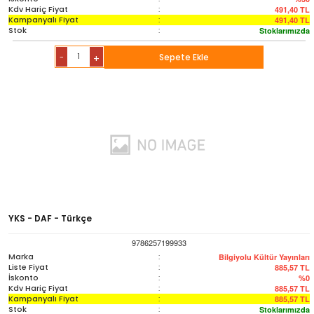
Kdv Hariç Fiyat
:
491,40
TL
Kampanyalı Fiyat
:
491,40
TL
Stok
:
Stoklarımızda
-
Sepete Ekle
+
YKS - DAF - Türkçe
9786257199933
Marka
:
Bilgiyolu Kültür Yayınları
Liste Fiyat
:
885,57
TL
İskonto
:
%0
Kdv Hariç Fiyat
:
885,57
TL
Kampanyalı Fiyat
:
885,57
TL
Stok
:
Stoklarımızda