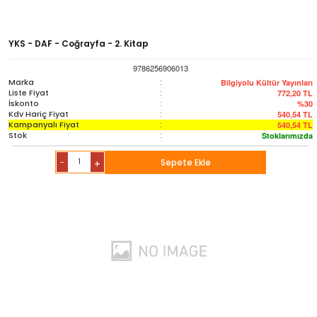
YKS - DAF - Coğrayfa - 2. Kitap
9786256906013
Marka
:
Bilgiyolu Kültür Yayınları
Liste Fiyat
:
772,20
TL
İskonto
:
%30
Kdv Hariç Fiyat
:
540,54
TL
Kampanyalı Fiyat
:
540,54
TL
Stok
:
Stoklarımızda
-
Sepete Ekle
+