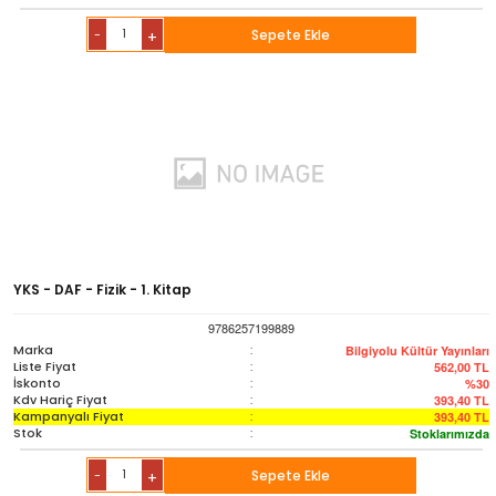
-
Sepete Ekle
+
YKS - DAF - Fizik - 1. Kitap
9786257199889
Marka
:
Bilgiyolu Kültür Yayınları
Liste Fiyat
:
562,00
TL
İskonto
:
%30
Kdv Hariç Fiyat
:
393,40
TL
Kampanyalı Fiyat
:
393,40
TL
Stok
:
Stoklarımızda
-
Sepete Ekle
+