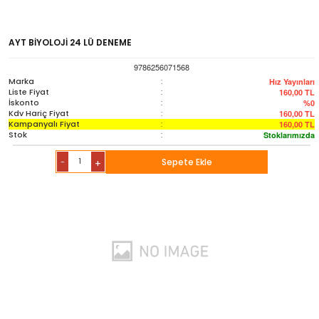
AYT BİYOLOJİ 24 LÜ DENEME
9786256071568
Marka
:
Hız Yayınları
Liste Fiyat
:
160,00
TL
İskonto
:
%0
Kdv Hariç Fiyat
:
160,00
TL
Kampanyalı Fiyat
:
160,00
TL
Stok
:
Stoklarımızda
-
Sepete Ekle
+