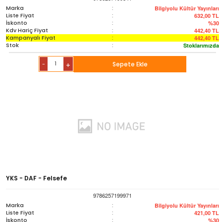
Marka
:
Bilgiyolu Kültür Yayınları
Liste Fiyat
:
632,00
TL
İskonto
:
%30
Kdv Hariç Fiyat
:
442,40
TL
Kampanyalı Fiyat
:
442,40
TL
Stok
:
Stoklarımızda
-
Sepete Ekle
+
YKS - DAF - Felsefe
9786257199971
Marka
:
Bilgiyolu Kültür Yayınları
Liste Fiyat
:
421,00
TL
İskonto
:
%30