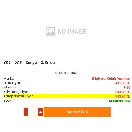
YKS - DAF - Kimya - 2. Kitap
9786257199872
Marka
:
Bilgiyolu Kültür Yayınları
Liste Fiyat
:
491,00
TL
İskonto
:
%30
Kdv Hariç Fiyat
:
343,70
TL
Kampanyalı Fiyat
:
343,70
TL
Stok
:
Stoklarımızda
-
Sepete Ekle
+