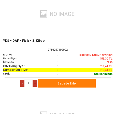
YKS - DAF - Fizik - 3. Kitap
9786257199902
Marka
:
Bilgiyolu Kültür Yayınları
Liste Fiyat
:
456,30
TL
İskonto
:
%30
Kdv Hariç Fiyat
:
319,41
TL
Kampanyalı Fiyat
:
319,41
TL
Stok
:
Stoklarımızda
-
Sepete Ekle
+