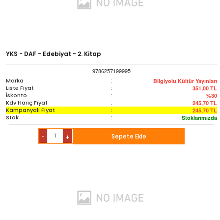
YKS - DAF - Edebiyat - 2. Kitap
9786257199995
Marka
:
Bilgiyolu Kültür Yayınları
Liste Fiyat
:
351,00
TL
İskonto
:
%30
Kdv Hariç Fiyat
:
245,70
TL
Kampanyalı Fiyat
:
245,70
TL
Stok
:
Stoklarımızda
-
Sepete Ekle
+