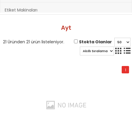
Etiket Makinaları
Hazırlık Kitapları
Ayt
Hobi ve Sanatsal Malzemeler
Stokta Olanlar
21 Üründen 21 ürün listeleniyor.
Kağıt Ürünleri
1
Kırtasiye Ürünleri
Kültür Kitapları
Oyuncak & Spor Gereçleri
Oyunlar