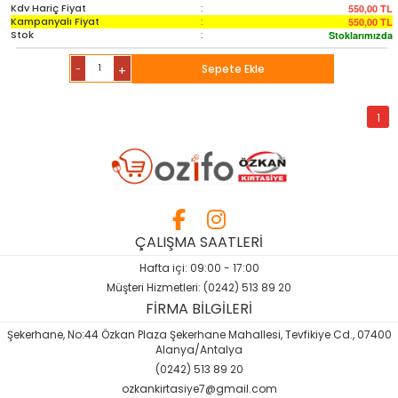
Kdv Hariç Fiyat
:
550,00
TL
Kampanyalı Fiyat
:
550,00
TL
Stok
:
Stoklarımızda
-
Sepete Ekle
+
1
ÇALIŞMA SAATLERİ
Hafta içi: 09:00 - 17:00
Müşteri Hizmetleri: (0242) 513 89 20
FİRMA BİLGİLERİ
Şekerhane, No:44 Özkan Plaza Şekerhane Mahallesi, Tevfikiye Cd., 07400
Alanya/Antalya
(0242) 513 89 20
ozkankirtasiye7@gmail.com