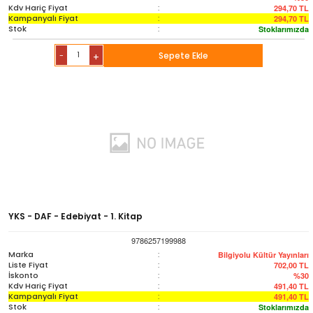
Kdv Hariç Fiyat
:
294,70
TL
Kampanyalı Fiyat
:
294,70
TL
Stok
:
Stoklarımızda
-
Sepete Ekle
+
YKS - DAF - Edebiyat - 1. Kitap
9786257199988
Marka
:
Bilgiyolu Kültür Yayınları
Liste Fiyat
:
702,00
TL
İskonto
:
%30
Kdv Hariç Fiyat
:
491,40
TL
Kampanyalı Fiyat
:
491,40
TL
Stok
:
Stoklarımızda