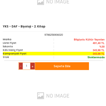
YKS - DAF - Biyoloji - 2. Kitap
9786256906020
Marka
:
Bilgiyolu Kültür Yayınları
Liste Fiyat
:
491,40
TL
İskonto
:
%30
Kdv Hariç Fiyat
:
343,98
TL
Kampanyalı Fiyat
:
343,98
TL
Stok
:
Stoklarımızda
-
Sepete Ekle
+