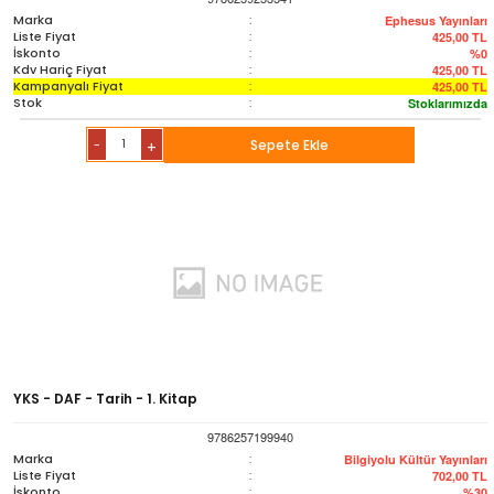
Marka
:
Ephesus Yayınları
Liste Fiyat
:
425,00
TL
İskonto
:
%0
Kdv Hariç Fiyat
:
425,00
TL
Kampanyalı Fiyat
:
425,00
TL
Stok
:
Stoklarımızda
-
Sepete Ekle
+
YKS - DAF - Tarih - 1. Kitap
9786257199940
Marka
:
Bilgiyolu Kültür Yayınları
Liste Fiyat
:
702,00
TL
İskonto
:
%30