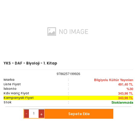
YKS - DAF - Biyoloji - 1. Kitap
9786257199926
Marka
:
Bilgiyolu Kültür Yayınları
Liste Fiyat
:
491,40
TL
İskonto
:
%30
Kdv Hariç Fiyat
:
343,98
TL
Kampanyalı Fiyat
:
343,98
TL
Stok
:
Stoklarımızda
-
Sepete Ekle
+