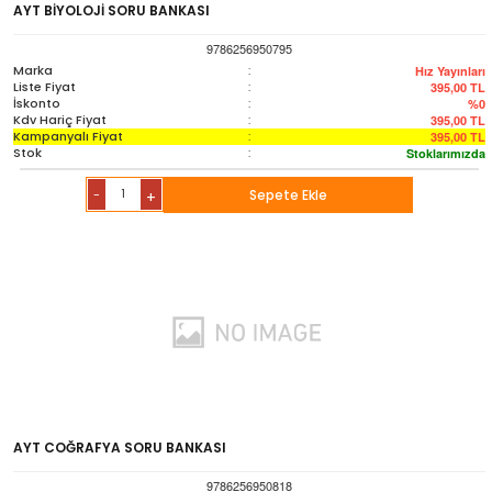
AYT BİYOLOJİ SORU BANKASI
9786256950795
Marka
:
Hız Yayınları
Liste Fiyat
:
395,00
TL
İskonto
:
%0
Kdv Hariç Fiyat
:
395,00
TL
Kampanyalı Fiyat
:
395,00
TL
Stok
:
Stoklarımızda
-
Sepete Ekle
+
AYT COĞRAFYA SORU BANKASI
9786256950818