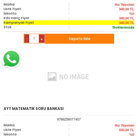
Marka
:
Hız Yayınları
Liste Fiyat
:
340,00
TL
İskonto
:
%0
Kdv Hariç Fiyat
:
340,00
TL
Kampanyalı Fiyat
:
340,00
TL
Stok
:
Stoklarımızda
-
Sepete Ekle
+
AYT MATEMATİK SORU BANKASI
9786256071407
Marka
:
Hız Yayınları
Liste Fiyat
:
550,00
TL
İskonto
:
%0