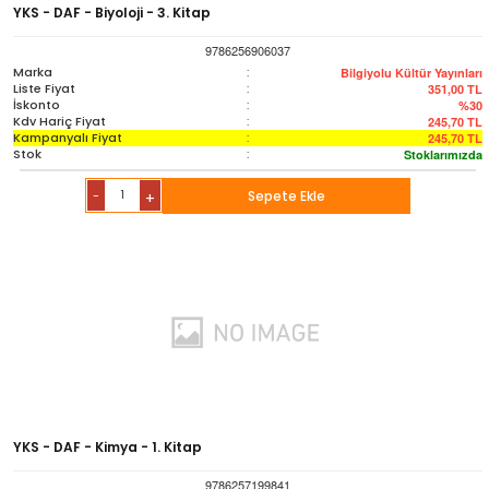
YKS - DAF - Biyoloji - 3. Kitap
9786256906037
Marka
:
Bilgiyolu Kültür Yayınları
Liste Fiyat
:
351,00
TL
İskonto
:
%30
Kdv Hariç Fiyat
:
245,70
TL
Kampanyalı Fiyat
:
245,70
TL
Stok
:
Stoklarımızda
-
Sepete Ekle
+
YKS - DAF - Kimya - 1. Kitap
9786257199841