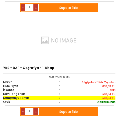
-
Sepete Ekle
+
YKS - DAF - Coğrafya - 1. Kitap
9786256906006
Marka
:
Bilgiyolu Kültür Yayınları
Liste Fiyat
:
833,63
TL
İskonto
:
%30
Kdv Hariç Fiyat
:
583,54
TL
Kampanyalı Fiyat
:
583,54
TL
Stok
:
Stoklarımızda
-
Sepete Ekle
+