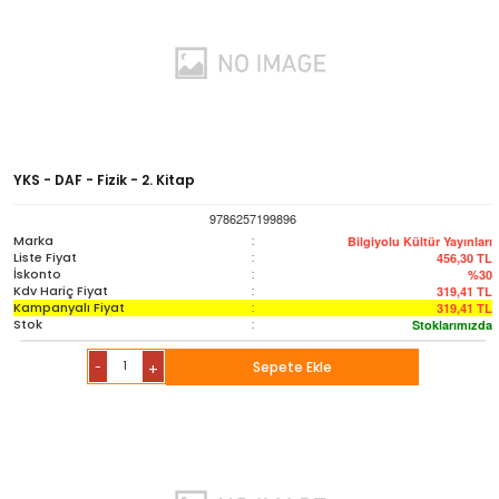
YKS - DAF - Fizik - 2. Kitap
9786257199896
Marka
:
Bilgiyolu Kültür Yayınları
Liste Fiyat
:
456,30
TL
İskonto
:
%30
Kdv Hariç Fiyat
:
319,41
TL
Kampanyalı Fiyat
:
319,41
TL
Stok
:
Stoklarımızda
-
Sepete Ekle
+