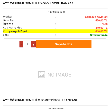
Sözlük-Atlas
AYT ÖĞRENME TEMELLİ BİYOLOJİ SORU BANKASI
9786259253589
Yardımcı Kaynak Kitaplar
Marka
:
Ephesus Yayınları
Liste Fiyat
:
550,00
TL
İskonto
:
%20
Kdv Hariç Fiyat
:
440,00
TL
Ambalaj Ürünleri
Kampanyalı Fiyat
:
440,00
TL
Stok
:
Stoklarımızda
-
Sepete Ekle
+
AYT ÖĞRENME TEMELLİ GEOMETRİ SORU BANKASI
9786259253541