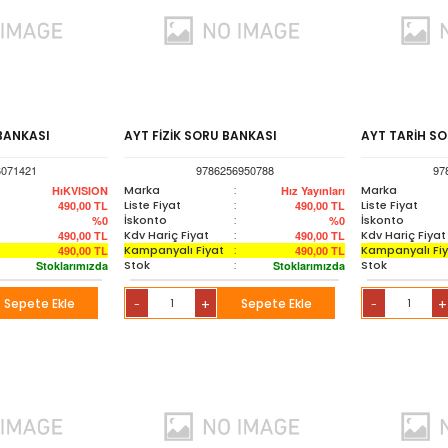
BANKASI
AYT FİZİK SORU BANKASI
AYT TARİH S
6071421
9786256950788
97
Marka
:
Marka
HıKVISION
Hız Yayınları
Liste Fiyat
:
Liste Fiyat
490,00
TL
490,00
TL
İskonto
:
İskonto
%0
%0
Kdv Hariç Fiyat
:
Kdv Hariç Fiyat
490,00
TL
490,00
TL
Kampanyalı Fiyat
:
Kampanyalı Fi
490,00
TL
490,00
TL
Stok
:
Stok
Stoklarımızda
Stoklarımızda
Sepete Ekle
+
Sepete Ekle
+
-
-