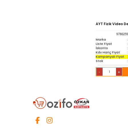
Oyuncak & Spor Gereçleri
AYT Fizik Video D
Oyunlar
978625
Marka
:
Liste Fiyat
:
Sözlük-Atlas
İskonto
:
Kdv Hariç Fiyat
:
Kampanyalı Fiyat
:
Yardımcı Kaynak Kitaplar
Stok
:
+
-
Ambalaj Ürünleri