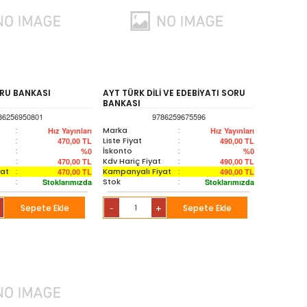
ORU BANKASI
AYT TÜRK DİLİ VE EDEBİYATI SORU
BANKASI
86256950801
9786259675596
:
Marka
:
Hız Yayınları
Hız Yayınları
:
Liste Fiyat
:
470,00
TL
490,00
TL
:
İskonto
:
%0
%0
:
Kdv Hariç Fiyat
:
470,00
TL
490,00
TL
yat
:
Kampanyalı Fiyat
:
470,00
TL
490,00
TL
:
Stok
:
Stoklarımızda
Stoklarımızda
Sepete Ekle
+
Sepete Ekle
-