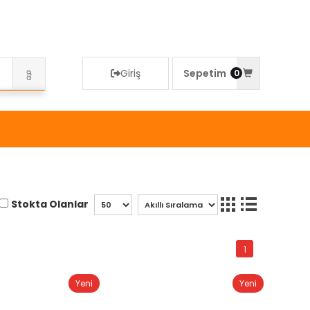
Giriş
Sepetim
0
Stokta Olanlar
1
Yeni
Yeni