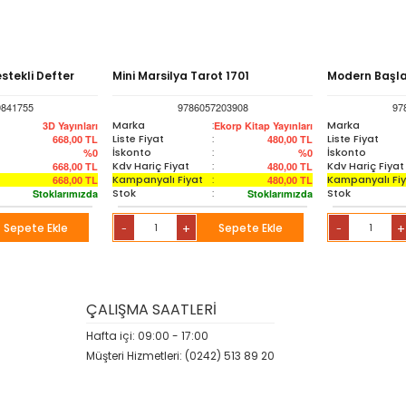
estekli Defter
Mini Marsilya Tarot 1701
Modern Başla
9841755
9786057203908
97
Marka
:
Marka
3D Yayınları
Ekorp Kitap Yayınları
Liste Fiyat
:
Liste Fiyat
668,00
TL
480,00
TL
İskonto
:
İskonto
%0
%0
Kdv Hariç Fiyat
:
Kdv Hariç Fiyat
668,00
TL
480,00
TL
Kampanyalı Fiyat
:
Kampanyalı Fi
668,00
TL
480,00
TL
Stok
:
Stok
Stoklarımızda
Stoklarımızda
Sepete Ekle
+
Sepete Ekle
+
-
-
ÇALIŞMA SAATLERİ
Hafta içi: 09:00 - 17:00
Müşteri Hizmetleri: (0242) 513 89 20