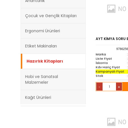
Anahtarlık
Çocuk ve Gençlik Kitapları
Ergonomi Ürünleri
AYT KİMYA SORU 
Etiket Makinaları
978625
Marka
:
Liste Fiyat
:
Hazırlık Kitapları
İskonto
:
Kdv Hariç Fiyat
:
Kampanyalı Fiyat
:
Stok
:
Hobi ve Sanatsal
Malzemeler
+
-
Kağıt Ürünleri
Kırtasiye Ürünleri
Kültür Kitapları