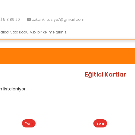
) 513 89 20
ozkankirtasiye7@gmail.com
Eğitici Kartlar
 listeleniyor.
Yeni
Yeni