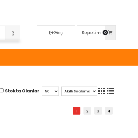
Giriş
Sepetim
0
Stokta Olanlar
1
2
3
4