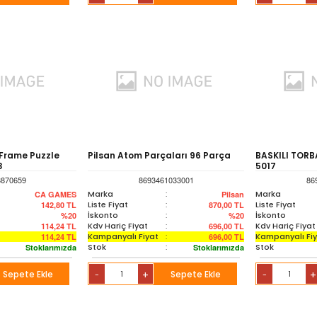
Frame Puzzle
Pilsan Atom Parçaları 96 Parça
BASKILI TORB
3
5017
8870659
8693461033001
86
Marka
:
Marka
CA GAMES
Pilsan
Liste Fiyat
:
Liste Fiyat
142,80
TL
870,00
TL
İskonto
:
İskonto
%20
%20
Kdv Hariç Fiyat
:
Kdv Hariç Fiyat
114,24
TL
696,00
TL
Kampanyalı Fiyat
:
Kampanyalı Fi
114,24
TL
696,00
TL
Stok
:
Stok
Stoklarımızda
Stoklarımızda
Sepete Ekle
+
Sepete Ekle
+
-
-