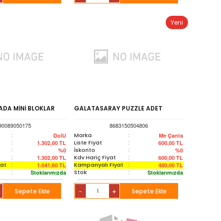
Yeni
ADA MİNİ BLOKLAR
GALATASARAY PUZZLE ADET
90089050175
8683150504806
:
Marka
:
DolU
Me Çanta
:
Liste Fiyat
:
1.302,00
TL
600,00
TL
:
İskonto
:
%0
%0
:
Kdv Hariç Fiyat
:
1.302,00
TL
600,00
TL
yat
:
Kampanyalı Fiyat
:
1.041,60
TL
480,00
TL
:
Stok
:
Stoklarımızda
Stoklarımızda
Sepete Ekle
+
Sepete Ekle
-