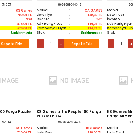
2151055
8681889040343
86
Marka
:
Marka
KS Games
CA GAMES
Liste Fiyat
:
Liste Fiyat
720,00
TL
142,80
TL
İskonto
:
İskonto
%20
%20
Kdv Hariç Fiyat
:
Kdv Hariç Fiyat
576,00
TL
114,24
TL
Kampanyalı Fiyat
:
Kampanyalı Fi
576,00
TL
114,24
TL
Stok
:
Stok
Stoklarımızda
Stoklarımızda
Sepete Ekle
+
Sepete Ekle
+
-
-
00 Parça Puzzle
KS Games Little People 100 Parça
KS Games Mr. 
Puzzle LP 714
Parça MrMen
2152014
8681842134492
86
Marka
:
Marka
KS Games
KS Games
Liste Fiyat
:
Liste Fiyat
720,00
TL
720,00
TL