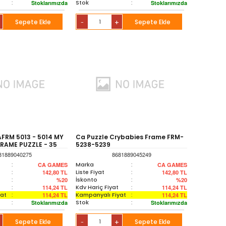
:
Stok
:
Stoklarımızda
Stoklarımızda
Sepete Ekle
+
Sepete Ekle
-
FRM 5013 - 5014 MY
Ca Puzzle Crybabies Frame FRM-
FRAME PUZZLE - 35
5238-5239
81889040275
8681889045249
:
Marka
:
CA GAMES
CA GAMES
:
Liste Fiyat
:
142,80
TL
142,80
TL
:
İskonto
:
%20
%20
:
Kdv Hariç Fiyat
:
114,24
TL
114,24
TL
yat
:
Kampanyalı Fiyat
:
114,24
TL
114,24
TL
:
Stok
:
Stoklarımızda
Stoklarımızda
Sepete Ekle
+
Sepete Ekle
-