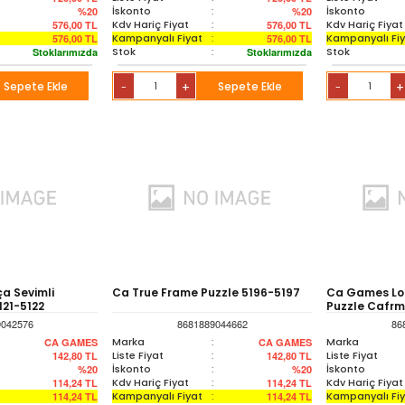
İskonto
:
İskonto
%20
%20
Kdv Hariç Fiyat
:
Kdv Hariç Fiyat
576,00
TL
576,00
TL
Kampanyalı Fiyat
:
Kampanyalı Fi
576,00
TL
576,00
TL
Stok
:
Stok
Stoklarımızda
Stoklarımızda
Sepete Ekle
+
Sepete Ekle
+
-
-
ça Sevimli
Ca True Frame Puzzle 5196-5197
Ca Games Lo
121-5122
Puzzle Cafrm
9042576
8681889044662
86
Marka
:
Marka
CA GAMES
CA GAMES
Liste Fiyat
:
Liste Fiyat
142,80
TL
142,80
TL
İskonto
:
İskonto
%20
%20
Kdv Hariç Fiyat
:
Kdv Hariç Fiyat
114,24
TL
114,24
TL
Kampanyalı Fiyat
:
Kampanyalı Fi
114,24
TL
114,24
TL