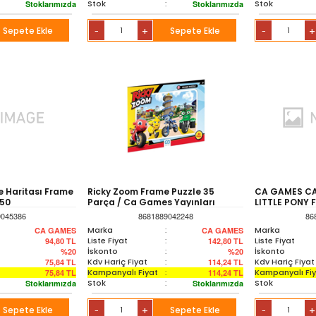
Stok
:
Stok
Stoklarımızda
Stoklarımızda
Sepete Ekle
+
Sepete Ekle
+
-
-
 Haritası Frame
Ricky Zoom Frame Puzzle 35
CA GAMES CA
150
Parça / Ca Games Yayınları
LITTLE PONY 
9045386
8681889042248
86
Marka
:
Marka
CA GAMES
CA GAMES
Liste Fiyat
:
Liste Fiyat
94,80
TL
142,80
TL
İskonto
:
İskonto
%20
%20
Kdv Hariç Fiyat
:
Kdv Hariç Fiyat
75,84
TL
114,24
TL
Kampanyalı Fiyat
:
Kampanyalı Fi
75,84
TL
114,24
TL
Stok
:
Stok
Stoklarımızda
Stoklarımızda
Sepete Ekle
+
Sepete Ekle
+
-
-