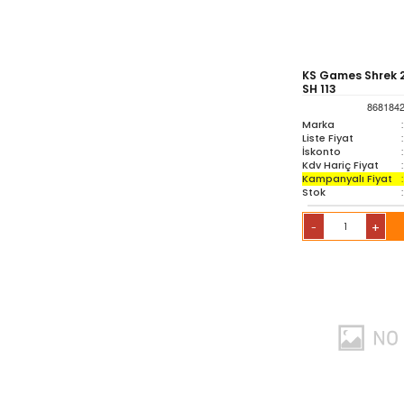
Oyuncak & Spor
Gereçleri
KS Games Shrek 2
SH 113
868184
Oyunlar
Marka
:
Liste Fiyat
:
İskonto
:
Sözlük-Atlas
Kdv Hariç Fiyat
:
Kampanyalı Fiyat
:
Stok
:
Yardımcı Kaynak Kitaplar
+
-
Ambalaj Ürünleri