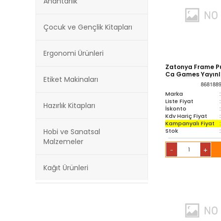
Anahtarlık
Çocuk ve Gençlik Kitapları
Ergonomi Ürünleri
Zatonya Frame Pu
Ca Games Yayınl
Etiket Makinaları
868188
Marka
:
Liste Fiyat
:
Hazırlık Kitapları
İskonto
:
Kdv Hariç Fiyat
:
Kampanyalı Fiyat
:
Stok
:
Hobi ve Sanatsal
Malzemeler
+
-
Kağıt Ürünleri
Kırtasiye Ürünleri
Kültür Kitapları