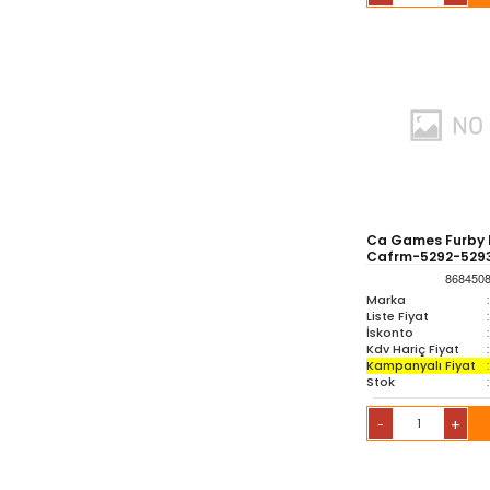
Ca Games Furby 
Cafrm-5292-529
868450
Marka
:
Liste Fiyat
:
İskonto
:
Kdv Hariç Fiyat
:
Kampanyalı Fiyat
:
Stok
:
+
-