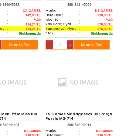
81889045263
8681842145054
:
Marka
:
CA GAMES
KS GAMES
:
Liste Fiyat
:
142,80
TL
720,00
TL
:
İskonto
:
%20
%20
:
Kdv Hariç Fiyat
:
114,24
TL
576,00
TL
yat
:
Kampanyalı Fiyat
:
114,24
TL
576,00
TL
:
Stok
:
Stoklarımızda
Stoklarımızda
Sepete Ekle
+
Sepete Ekle
-
Men Little Miss 100
KS Games Madagascar 100 Parça
714
Puzzle MG 714
81842144408
8681842149014
:
Marka
:
KS Games
KS Games
:
Liste Fiyat
:
720,00
TL
720,00
TL