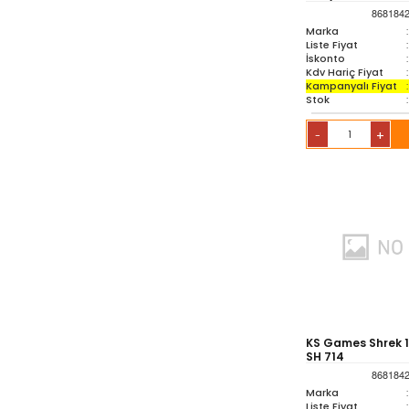
868184
Marka
:
Liste Fiyat
:
İskonto
:
Kdv Hariç Fiyat
:
Kampanyalı Fiyat
:
Stok
:
+
-
KS Games Shrek 1
SH 714
868184
Marka
:
Liste Fiyat
: