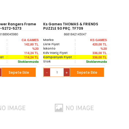
wer Rangers Frame
Ks Games THOMAS & FRIENDS
m-5272-5273
PUZZLE 50 PRÇ. TF709
81889045980
8681842145047
:
Marka
:
CA GAMES
KS GAMES
:
Liste Fiyat
:
142,80
TL
420,00
TL
:
İskonto
:
%20
%20
:
Kdv Hariç Fiyat
:
114,24
TL
336,00
TL
yat
:
Kampanyalı Fiyat
:
114,24
TL
336,00
TL
:
Stok
:
Stoklarımızda
Stoklarımızda
Sepete Ekle
+
Sepete Ekle
-