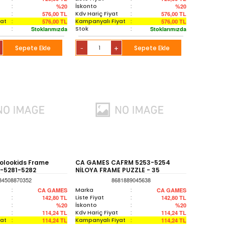
:
İskonto
:
%20
%20
:
Kdv Hariç Fiyat
:
576,00
TL
576,00
TL
yat
:
Kampanyalı Fiyat
:
576,00
TL
576,00
TL
:
Stok
:
Stoklarımızda
Stoklarımızda
Sepete Ekle
+
Sepete Ekle
-
olookids Frame
CA GAMES CAFRM 5253-5254
-5281-5282
NİLOYA FRAME PUZZLE - 35
84508870352
8681889045638
:
Marka
:
CA GAMES
CA GAMES
:
Liste Fiyat
:
142,80
TL
142,80
TL
:
İskonto
:
%20
%20
:
Kdv Hariç Fiyat
:
114,24
TL
114,24
TL
yat
:
Kampanyalı Fiyat
:
114,24
TL
114,24
TL