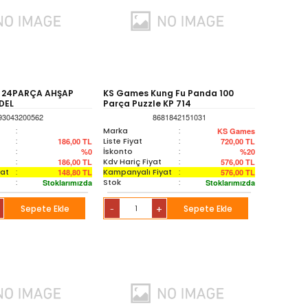
0 24PARÇA AHŞAP
KS Games Kung Fu Panda 100
DEL
Parça Puzzle KP 714
93043200562
8681842151031
:
Marka
:
KS Games
:
Liste Fiyat
:
186,00
TL
720,00
TL
:
İskonto
:
%0
%20
:
Kdv Hariç Fiyat
:
186,00
TL
576,00
TL
yat
:
Kampanyalı Fiyat
:
148,80
TL
576,00
TL
:
Stok
:
Stoklarımızda
Stoklarımızda
Sepete Ekle
+
Sepete Ekle
-