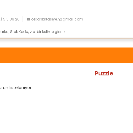
) 513 89 20
ozkankirtasiye7@gmail.com
Puzzle
rün listeleniyor.