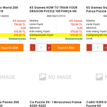
c World 200
KS Games HOW TO TRAIN YOUR
KS Games Ga
113
DRAGON PUZZLE 100 PARÇA HD
Parça Puzzle
714
2146020
8681842147010
86
Marka
:
Marka
KS Games
KS Games
Liste Fiyat
:
Liste Fiyat
720,00
TL
720,00
TL
İskonto
:
İskonto
%20
%20
Kdv Hariç Fiyat
:
Kdv Hariç Fiyat
576,00
TL
576,00
TL
Kampanyalı Fiyat
:
Kampanyalı Fi
576,00
TL
576,00
TL
Stok
:
Stok
Stoklarımızda
Stoklarımızda
Sepete Ekle
+
Sepete Ekle
+
-
-
u Panda 200
Ca Puzzle 35- 1 Mıraculous Frame
Ca60-5255 Da
13
5020-5022
Puzzle 60