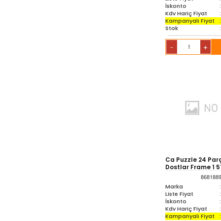
İskonto
:
Kdv Hariç Fiyat
:
Kampanyalı Fiyat
:
Stok
:
+
-
Ca Puzzle 24 Par
Dostlar Frame 1 5
868188
Marka
:
Liste Fiyat
:
İskonto
:
Kdv Hariç Fiyat
:
Kampanyalı Fiyat
: