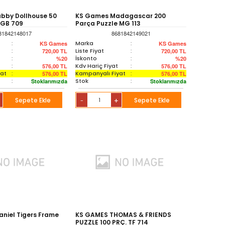
bby Dollhouse 50
KS Games Madagascar 200
 GB 709
Parça Puzzle MG 113
81842148017
8681842149021
:
Marka
:
KS Games
KS Games
:
Liste Fiyat
:
720,00
TL
720,00
TL
:
İskonto
:
%20
%20
:
Kdv Hariç Fiyat
:
576,00
TL
576,00
TL
yat
:
Kampanyalı Fiyat
:
576,00
TL
576,00
TL
:
Stok
:
Stoklarımızda
Stoklarımızda
Sepete Ekle
+
Sepete Ekle
-
niel Tigers Frame
KS GAMES THOMAS & FRIENDS
PUZZLE 100 PRÇ. TF 714