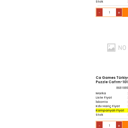
Stok
:
+
-
Ca Games Türkiye
Puzzle Cafrm-10
868188
Marka
:
Liste Fiyat
:
İskonto
:
Kdv Hariç Fiyat
:
Kampanyalı Fiyat
:
Stok
:
+
-