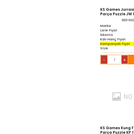
KS Games Jurrasi
Parça Puzzle JW 
868184
Marka
:
Liste Fiyat
:
İskonto
:
Kdv Hariç Fiyat
:
Kampanyalı Fiyat
:
Stok
:
+
-
KS Games Kung F
Parça Puzzle KP 1