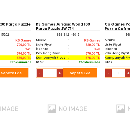
00 Parça Puzzle
KS Games Jurrasic World 100
Ca Games Po
Parça Puzzle JW 714
Puzzle Cafr
2152021
8681842146013
86
Marka
:
Marka
KS Games
KS Games
Liste Fiyat
:
Liste Fiyat
720,00
TL
720,00
TL
İskonto
:
İskonto
%20
%20
Kdv Hariç Fiyat
:
Kdv Hariç Fiyat
576,00
TL
576,00
TL
Kampanyalı Fiyat
:
Kampanyalı Fi
576,00
TL
576,00
TL
Stok
:
Stok
Stoklarımızda
Stoklarımızda
Sepete Ekle
+
Sepete Ekle
+
-
-