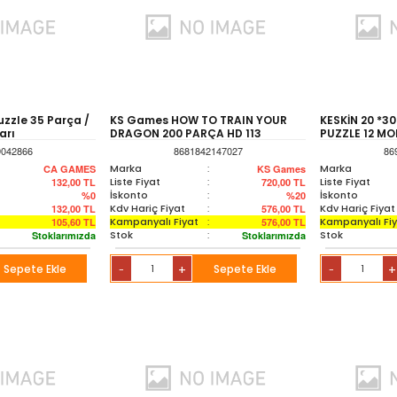
zzle 35 Parça /
KS Games HOW TO TRAIN YOUR
KESKİN 20 *3
arı
DRAGON 200 PARÇA HD 113
PUZZLE 12 MO
9042866
8681842147027
86
Marka
:
Marka
CA GAMES
KS Games
Liste Fiyat
:
Liste Fiyat
132,00
TL
720,00
TL
İskonto
:
İskonto
%0
%20
Kdv Hariç Fiyat
:
Kdv Hariç Fiyat
132,00
TL
576,00
TL
Kampanyalı Fiyat
:
Kampanyalı Fi
105,60
TL
576,00
TL
Stok
:
Stok
Stoklarımızda
Stoklarımızda
Sepete Ekle
+
Sepete Ekle
+
-
-